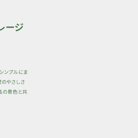
レージ
シンプルにま
壁のやさしさ
高の景色と共
。