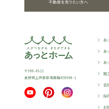
不動産を売りたい方へ
あ
あ
あ
〒399-4511
施
長野県上伊那郡南箕輪村8998-1
会
採
お