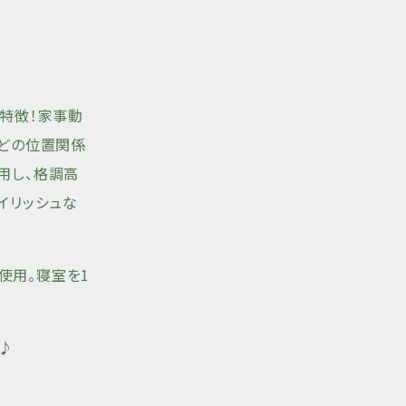
が特徴！家事動
などの位置関係
用し、格調高
イリッシュな
使用。寝室を1
♪